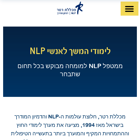
לתוכן
דף הבית
מה זה NLP?
לימודי NLP
מטפלי NLP
לימודי המשך לאנשי NLP
ממטפל NLP למומחה מבוקש בכל תחום
שתבחר
מכללת רטר, חלוצת עולמות ה-NLP והדמיון המודרך
בישראל מאז 1994, מציעה את מערך לימודי החוץ
וההתמחויות המקיף והמוערך ביותר בתעשייה הטיפולית