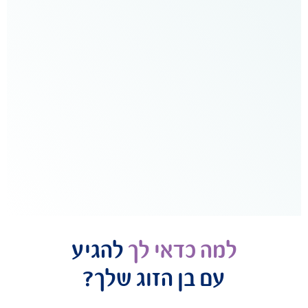
עשה
לי
וואו!
״
לילך
טריינר
NLP,
הגיעה
עם
בעלה
למה כדאי לך
להגיע
עם בן הזוג שלך?