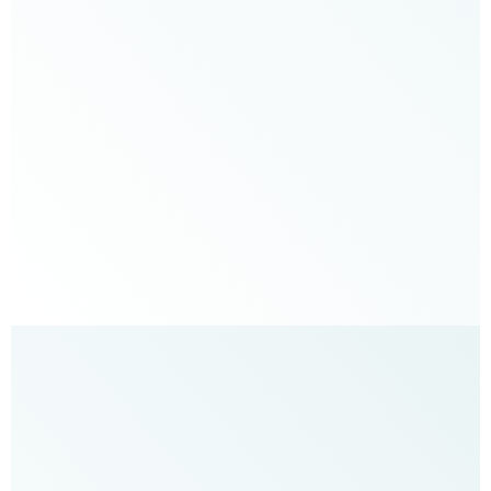
סווטה
רייר
–
עובדת
סוציאלית
טריינר
NLP,
הגיעה
עם
בעלה
״וואו
קיבלנו
מראה
בבחירת
בן