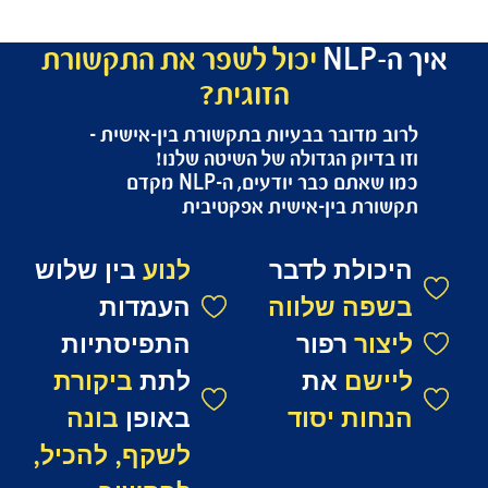
N
יכול לשפר את התקשורת
הזוגית?
 מדובר בבעיות בתקשורת בין-אישית –
 בדיוק הגדולה של השיטה שלנו!
כמו שאתם כבר יודעים, ה-NLP מקדם
ורת בין-אישית אפקטיבית
כולת לדבר
לנוע
בין שלוש
פה שלווה
העמדות
צור
רפור
התפיסתיות
ישם
את
לתת
ביקורת
חות יסוד
באופן
בונה
לשקף, להכיל,