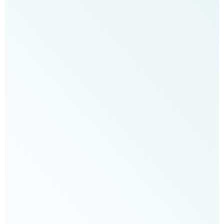
או
בדו
שיח
בין
בני
הזוג
שאחד
המטופלים
מביא
איתו,
מומלץ
מאוד
שתגיעו
לסדנה”