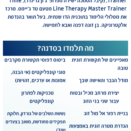
Trainer, (קיבל הסמכה ישירה מפרופ' ג'ון גרינדר), Time
Line Therapy™ Master Trainer מטעם טד ג'יימס. מרכז
הלימוד בתוכנית הדו שנתית. בעל תואר בהנדסת
. בן זוגה דפנה ואבא לחמישה.
מה תלמדו בסדנה?
ל תקשורת זוגית
ביסוס דפוסי תקשורת מקרבים
סוגי קונפליקטים (אי הבנה,
והאישה שבך
אמונות או ערכים, זהויות)
רחב מכיל ובטוח
טכניקות לפתרון
י בני הזוג
קונפליקטים
אל מול זוג
(ששת השלבים של גורדון, חלוקת
תפקידים מחודשת, משוב בצעדים
 זוגית באמצעות
ועוד)