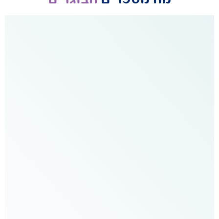
“הגעתי
לקבל
העשרה
וקיבלתי
המון
ערך
מוסף
מקצועי
ומסודר.
זה
שיפר
את
הטיפולים
בקליניקה
ואת