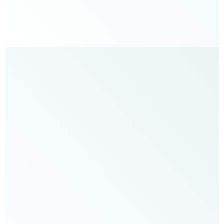
בעלת
קליניקה
״הסדנה
הזאת
נתנה
לי
את
הכלים
לטפל
בזוגות
והיתה
נהדרת
ולמדתי