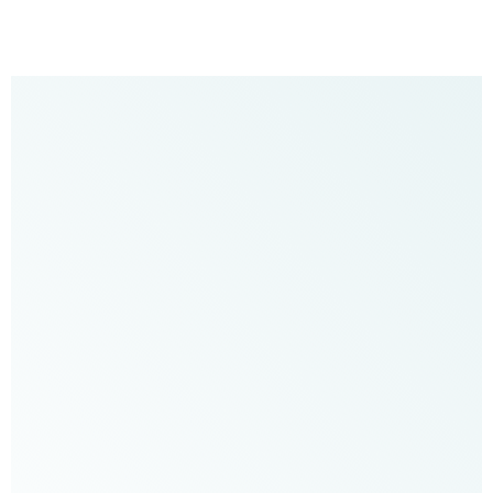
״בזכות
הסדנה
(ואחרי
8
ילדים)
הרגשתי
חיים
חדשים.
אני
עדיין
נפעם
ומלא,
זה