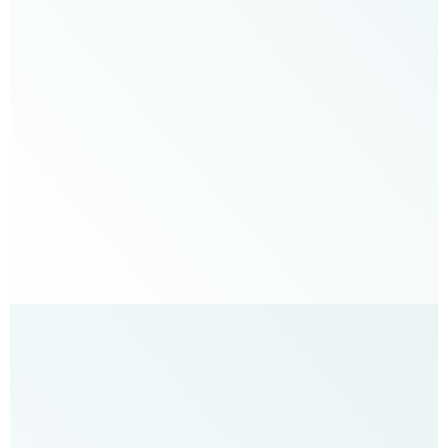
חיי
האישיים”
מוריה
–
יועצת
מינית
וזוגית,
טריינר
NLP
“כל
מטפל
שנתקל
בקליניקה
בנושא