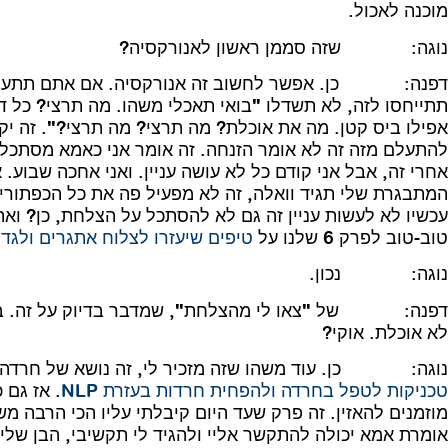
מוכנה לאכול.
נוגה: שזה סממן ראשון לאנורקסיה?
דפנה: כן. אפשר לחשוב זה אנורקסיה. אם אתם תתעלמו 
תתייחסו לזה, לא תשדלו "בואי תאכלי משהו. מה תרצי? כל 
אפילו ביס קטן. מה את אוכלת? מה תרצי? מה תרצי?". זה יק
להתעלם מזה זה לא אומר הזנחה. זה אומר אני כאמא מסתכלת,
אחרי זה, אבל אני קודם כל לא עושה עניין. ואני אחכה שבוע. 
המתבגרת שלי תגיד וואלה, זה לא מפעיל פה את כל הכפתורים 
עכשיו לא לעשות עניין זה גם לא להסתכל על הצלחת, כן? ו
טוב-טוב לפרק 6 שלנו על
טיפים שיעזרו לצלוח אתגרים ולגדל 
נוגה: נכון.
דפנה: של "צאו לי מהצלחת", שמדבר בדיוק על זה. באמ
לא אוכלת. אוקי?
נוגה: כן. עוד משהו שזה מזכיר לי, זה נושא של חרדה, 
טכניקות לטפל בחרדה ולהפחית חרדות בעזרת NLP
. אז גם 
מוזמנים להאזין. זה פרק שעד היום קיבלתי עליו הכי הרבה 
אומרת אמא יכולה להתקשר אליי ולהגיד לי תקשיבי, הבן שלי 