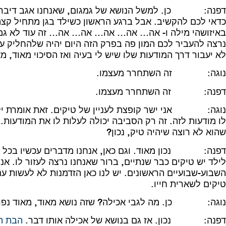
כדאי לכם להקשיב. אבל ברגע הראשון כשילד בגן מתחיל קצת
באיזושהי מילה ו- אה… אה… אה… אה… אה… זה עוד לא גמג
נרצה להעביר לכם המון פה בפרק הזה היום יהיה שלהחליק על
לא יעבור דרך המודעות שלו שיש לי בעיה ואז הסיכוי מאוד, 
נוגה: זה השתחרר מעצמו.
דפנה: זה השתחרר מעצמו.
נוגה: אני ישר קופצת לעניין של טיקים. זאת אומרת ילד ש
לו מודעות לזה. זה רק הסביבה יכולה לעלות לו את המודעות. 
שהוא לא רוצה שיהיה טיק, נכון?
דפנה: נכון מאוד. וגם כאן, אנחנו מדברים עכשיו בכל הפ
לילד יש טיקים כבר שנתיים, ברור שאנחנו נרצה לעזור לו. א
השבוע-שבועיים הראשונים. יש לנו כאן הזדמנות לא לעשות עניין
טיקים לשארית חייו.
נוגה: כן. מה לגבי אכילה? שזה נושא מאוד, מאוד נפוץ 
דפנה: נכון. אז גם בנושא של אכילה אותו דבר.
הבת ה