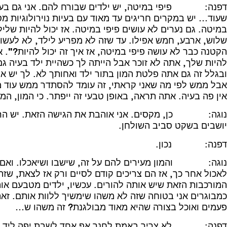
דפנה: פיפי במיטה, יש ילדים שבורח להם. אני גם בעניין
שעוד… יש במקרים חריגים עד מאוד עם בעיות נוירולוגיות מס
במיטה. גם נערים לא עושים פיפי במיטה. אז יכול להיות שלי
שלוש, ארבע, חמש אפילו. עד שזה לא מפריע לילד, לא לעשות 
הקטנה כבר לא עושה פיפי במיטה, אז איך זה יכול להיות?". אז 
להיות שלך, אתה לא זוכר אבל הייתה לך כשהיית ילד בעיה ג
ובגלל זה גם אתה פלטת המון בתור ילד ואחותך לא. לך יש א
אבל ממש לפי מה שאני קראתי, זה עומד להסתדר ממש עוד מע
אין פה בעיה. אתה תראה, באופן טבעי זה ייפתר. כי המון, המ
נוגה: כן, מקסים. אני אוהבת את הגישה הזאת. יש הרב
יושבים בשקט סביב השולחן.
דפנה: נכון.
נוגה: והמון מעירים להם על זה, שישבו ושיאכלו. ואם הם
לאכול אחר כך, אז הם צריכים קודם לסיים ורק אז לצאת, שז
המורכבות הזאת שיש אותה להורים. עכשיו, ילדים מטבעם או
כמבוגרים אני בטוחה שזה לא משהו שימשיך ללוות אותם. זאת
פעמים ואוכל בצורה שהיא מאוד מבולגנת? זה משהו ש…
דפנה: לא צריך באמת לחנך אף אחד לשבת יפה ליד הש