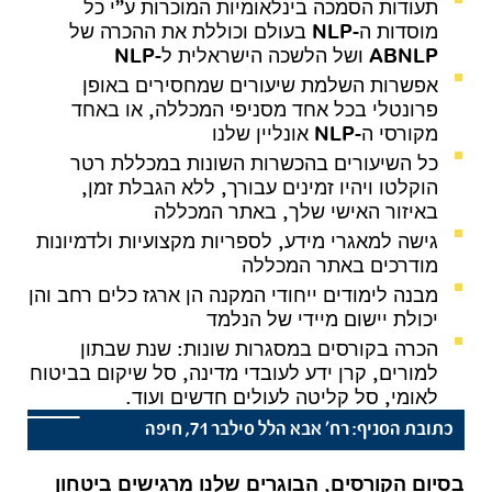
תעודות הסמכה בינלאומיות המוכרות ע”י כל
מוסדות ה-NLP בעולם וכוללת את ההכרה של
ABNLP ושל הלשכה הישראלית ל-NLP
אפשרות השלמת שיעורים שמחסירים באופן
פרונטלי בכל אחד מסניפי המכללה, או באחד
מקורסי ה-NLP אונליין שלנו
כל השיעורים בהכשרות השונות במכללת רטר
הוקלטו ויהיו זמינים עבורך, ללא הגבלת זמן,
באיזור האישי שלך, באתר המכללה
גישה למאגרי מידע, לספריות מקצועיות ולדמיונות
מודרכים באתר המכללה
מבנה לימודים ייחודי המקנה הן ארגז כלים רחב והן
יכולת יישום מיידי של הנלמד
הכרה בקורסים במסגרות שונות: שנת שבתון
למורים, קרן ידע לעובדי מדינה, סל שיקום בביטוח
לאומי, סל קליטה לעולים חדשים ועוד.
כתובת הסניף: רח' אבא הלל סילבר 71, חיפה
בסיום הקורסים, הבוגרים שלנו מרגישים ביטחון