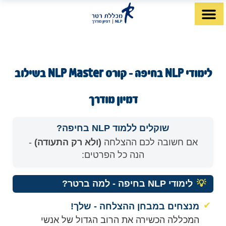
לתוכן
דף הבית
מה זה NLP?
לימודי NLP
מטפלי NLP
לימודי NLP בחיפה - קורס NLP Master בשילוב
דמיון מודרך
שוקלים ללמוד NLP בחיפה?
אם חשובה לכם ההצלחה
(ולא רק התעודה)
-
הנה כל הפרטים:
💡
לימודי NLP בחיפה - למה ברטר?
✔
מנצחים במבחן ההצלחה - שלך!
המכללה הכשירה את הרוב הגדול של אנשי