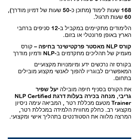
168 שעות לימוד (מתוכן כ-50 שעות של דמיון מודרך),
60 שעות תרגול.
הלימודים מתקיימים במקביל ב-12 סניפים ברחבי
הארץ באופן פרונטלי או בזום.
קורס NLP מאסטר פרקטישינר בחיפה
– קורס
מעמיק של תהליכים מתקדמים ב-NLP ודמיון מודרך
בקורס זה נרכשים ידע ומיומנויות מקצועיים
המאפשרים לבוגריו להפוך לאנשי מקצוע מובילים
בתחום.
את הקורס בסניף חיפה מובילה
יעל שפיר
גריבי
,
מנחה בכירה בעלות דרגת NLP Certified
Trainer
מטעם מכללת רטר , המביאה עימה ניסיון
מקצועי רב. כחלק מ
חווית
הלמידה ב
מכללת
רטר,
המרצה מלווה את הסטודנטים ב
תהליך
אישי ומקצועי.