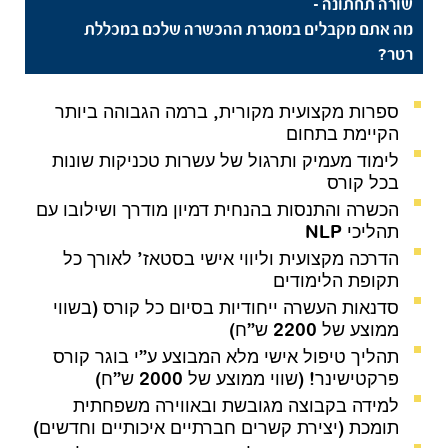
שורה תחתונה -
מה אתם מקבלים במסגרת ההכשרה שלכם במכללת
רטר?
ספרות מקצועית מקורית, ברמה הגבוהה ביותר
הקיימת בתחום
לימוד מעמיק ותרגול של עשרות טכניקות שונות
בכל קורס
הכשרה והתנסות בהנחית דמיון מודרך ושילובו עם
תהליכי NLP
הדרכה מקצועית וליווי אישי בסטאז’ לאורך כל
תקופת הלימודים
סדנאות העשרה ייחודיות בסיום כל קורס (בשווי
ממוצע של 2200 ש”ח)
תהליך טיפול אישי מלא המבוצע ע”י בוגר קורס
פרקטישינר! (שווי ממוצע של 2000 ש”ח)
למידה בקבוצה מגובשת ובאווירה משפחתית
תומכת (יצירת קשרים חברתיים איכותיים וחדשים)