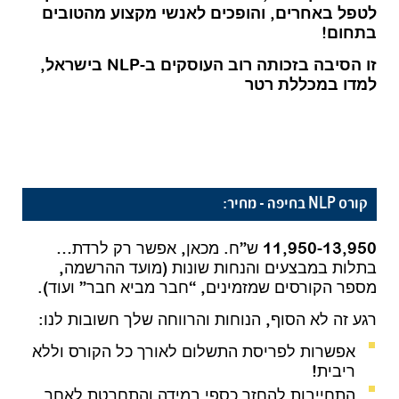
לטפל באחרים, והופכים לאנשי מקצוע מהטובים
בתחום!
זו הסיבה בזכותה רוב העוסקים ב-NLP בישראל,
למדו במכללת רטר
קורס NLP בחיפה – מחיר:
11,950-13,950 ש”ח. מכאן, אפשר רק לרדת…
בתלות במבצעים והנחות שונות (מועד ההרשמה,
מספר הקורסים שמזמינים, “חבר מביא חבר” ועוד).
רגע זה לא הסוף, הנוחות והרווחה שלך חשובות לנו:
אפשרות לפריסת התשלום לאורך כל הקורס וללא
ריבית!
התחייבות להחזר כספי במידה והתחרטת לאחר